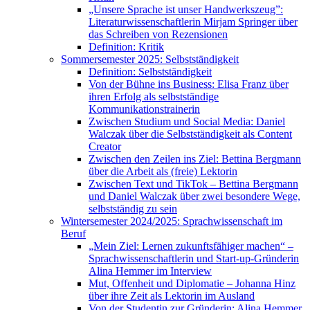
„Unsere Sprache ist unser Handwerkszeug”:
Literaturwissenschaftlerin Mirjam Springer über
das Schreiben von Rezensionen
Definition: Kritik
Sommersemester 2025: Selbstständigkeit
Definition: Selbstständigkeit
Von der Bühne ins Business: Elisa Franz über
ihren Erfolg als selbstständige
Kommunikationstrainerin
Zwischen Studium und Social Media: Daniel
Walczak über die Selbstständigkeit als Content
Creator
Zwischen den Zeilen ins Ziel: Bettina Bergmann
über die Arbeit als (freie) Lektorin
Zwischen Text und TikTok – Bettina Bergmann
und Daniel Walczak über zwei besondere Wege,
selbstständig zu sein
Wintersemester 2024/2025: Sprachwissenschaft im
Beruf
„Mein Ziel: Lernen zukunftsfähiger machen“ –
Sprachwissenschaftlerin und Start-up-Gründerin
Alina Hemmer im Interview
Mut, Offenheit und Diplomatie – Johanna Hinz
über ihre Zeit als Lektorin im Ausland
Von der Studentin zur Gründerin: Alina Hemmer