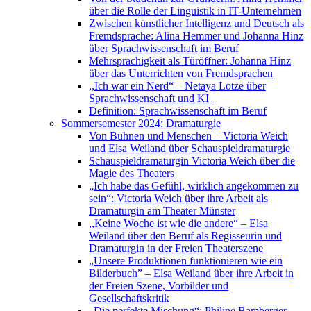
über die Rolle der Linguistik in IT-Unternehmen
Zwischen künstlicher Intelligenz und Deutsch als
Fremdsprache: Alina Hemmer und Johanna Hinz
über Sprachwissenschaft im Beruf
Mehrsprachigkeit als Türöffner: Johanna Hinz
über das Unterrichten von Fremdsprachen
,,Ich war ein Nerd“ – Netaya Lotze über
Sprachwissenschaft und KI
Definition: Sprachwissenschaft im Beruf
Sommersemester 2024: Dramaturgie
Von Bühnen und Menschen – Victoria Weich
und Elsa Weiland über Schauspieldramaturgie
Schauspieldramaturgin Victoria Weich über die
Magie des Theaters
„Ich habe das Gefühl, wirklich angekommen zu
sein“: Victoria Weich über ihre Arbeit als
Dramaturgin am Theater Münster
,,Keine Woche ist wie die andere“ – Elsa
Weiland über den Beruf als Regisseurin und
Dramaturgin in der Freien Theaterszene
„Unsere Produktionen funktionieren wie ein
Bilderbuch” – Elsa Weiland über ihre Arbeit in
der Freien Szene, Vorbilder und
Gesellschaftskritik
„Die perfekte Mischung“: Philine Bamberger