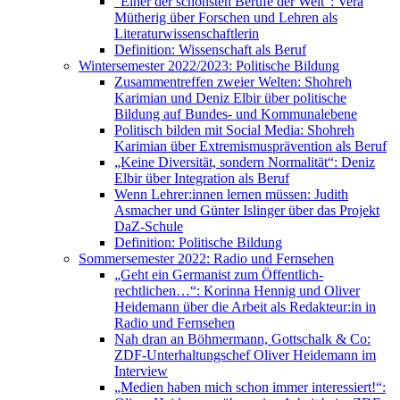
“Einer der schönsten Berufe der Welt“: Vera
Mütherig über Forschen und Lehren als
Literaturwissenschaftlerin
Definition: Wissenschaft als Beruf
Wintersemester 2022/2023: Politische Bildung
Zusammentreffen zweier Welten: Shohreh
Karimian und Deniz Elbir über politische
Bildung auf Bundes- und Kommunalebene
Politisch bilden mit Social Media: Shohreh
Karimian über Extremismusprävention als Beruf
„Keine Diversität, sondern Normalität“: Deniz
Elbir über Integration als Beruf
Wenn Lehrer:innen lernen müssen: Judith
Asmacher und Günter Islinger über das Projekt
DaZ-Schule
Definition: Politische Bildung
Sommersemester 2022: Radio und Fernsehen
„Geht ein Germanist zum Öffentlich-
rechtlichen…“: Korinna Hennig und Oliver
Heidemann über die Arbeit als Redakteur:in in
Radio und Fernsehen
Nah dran an Böhmermann, Gottschalk & Co:
ZDF-Unterhaltungschef Oliver Heidemann im
Interview
„Medien haben mich schon immer interessiert!“: