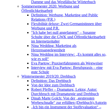
Damme und das Westfälische Wörterbuch
Sommersemester 2020: Werbung und
Öffentlichkeitsarbeit
Definition: Werbung, Marketing und Public
Relations (P.R.)
Flexibilität deluxe: Zwei Germanistinnen über
Werbung und P.R.
“Ich habe bei null angefangen“ – Susanne
Schulte über die GWK und Öffentlichkeitsarbeit
im Internetzeitalter
Nina Wedding: Marketing als
Herzensangelegenheit
Nina Wedding im Interview: „Es kommt alles so,
wie es soll“
Eva Paetow: Praxiserfahrungen als Wegweiser
Interview mit Eva Paetow: Berufspraxis – eine
gute Schule
Wintersemester 2019/20: Drehbuch
Definition: Das Drehbuch
Von der Idee zum Drehbuch
Robert Pfeffer – Dramaturg, Lektor, Autor:
Durchbruch mit Dramaturgie und Drehbuch
Dinah Marte Golch: Von der „gestressten
Werbeschnalle“ zur erfüllten (Drehbuch)-Autorin
„Ich bin ein Instrument der Stoffevaluation“ –