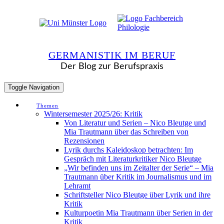
Skip
to
content
GERMANISTIK IM BERUF
Der Blog zur Berufspraxis
Toggle Navigation
Themen
Wintersemester 2025/26: Kritik
Von Literatur und Serien – Nico Bleutge und
Mia Trautmann über das Schreiben von
Rezensionen
Lyrik durchs Kaleidoskop betrachten: Im
Gespräch mit Literaturkritiker Nico Bleutge
„Wir befinden uns im Zeitalter der Serie“ – Mia
Trautmann über Kritik im Journalismus und im
Lehramt
Schriftsteller Nico Bleutge über Lyrik und ihre
Kritik
Kulturpoetin Mia Trautmann über Serien in der
Kritik