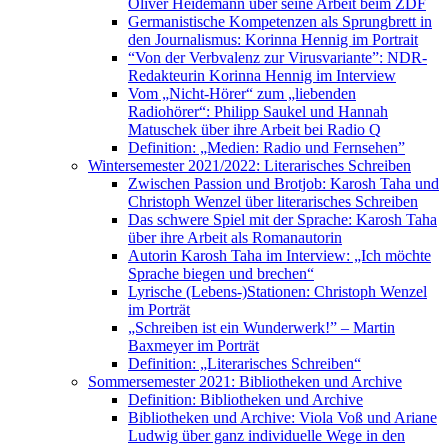
Oliver Heidemann über seine Arbeit beim ZDF
Germanistische Kompetenzen als Sprungbrett in
den Journalismus: Korinna Hennig im Portrait
“Von der Verbvalenz zur Virusvariante”: NDR-
Redakteurin Korinna Hennig im Interview
Vom „Nicht-Hörer“ zum „liebenden
Radiohörer“: Philipp Saukel und Hannah
Matuschek über ihre Arbeit bei Radio Q
Definition: „Medien: Radio und Fernsehen”
Wintersemester 2021/2022: Literarisches Schreiben
Zwischen Passion und Brotjob: Karosh Taha und
Christoph Wenzel über literarisches Schreiben
Das schwere Spiel mit der Sprache: Karosh Taha
über ihre Arbeit als Romanautorin
Autorin Karosh Taha im Interview: „Ich möchte
Sprache biegen und brechen“
Lyrische (Lebens-)Stationen: Christoph Wenzel
im Porträt
„Schreiben ist ein Wunderwerk!” – Martin
Baxmeyer im Porträt
Definition: „Literarisches Schreiben“
Sommersemester 2021: Bibliotheken und Archive
Definition: Bibliotheken und Archive
Bibliotheken und Archive: Viola Voß und Ariane
Ludwig über ganz individuelle Wege in den