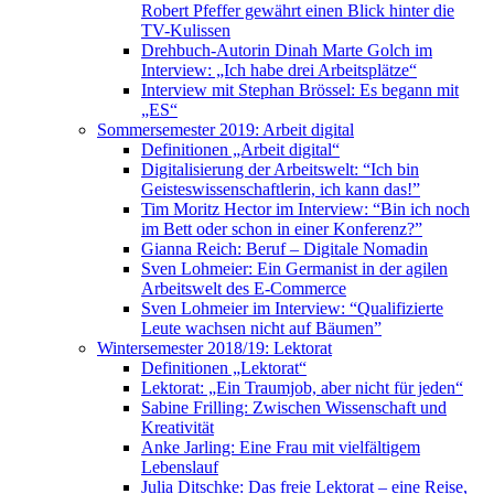
Robert Pfeffer gewährt einen Blick hinter die
TV-Kulissen
Drehbuch-Autorin Dinah Marte Golch im
Interview: „Ich habe drei Arbeitsplätze“
Interview mit Stephan Brössel: Es begann mit
„ES“
Sommersemester 2019: Arbeit digital
Definitionen „Arbeit digital“
Digitalisierung der Arbeitswelt: “Ich bin
Geisteswissenschaftlerin, ich kann das!”
Tim Moritz Hector im Interview: “Bin ich noch
im Bett oder schon in einer Konferenz?”
Gianna Reich: Beruf – Digitale Nomadin
Sven Lohmeier: Ein Germanist in der agilen
Arbeitswelt des E-Commerce
Sven Lohmeier im Interview: “Qualifizierte
Leute wachsen nicht auf Bäumen”
Wintersemester 2018/19: Lektorat
Definitionen „Lektorat“
Lektorat: „Ein Traumjob, aber nicht für jeden“
Sabine Frilling: Zwischen Wissenschaft und
Kreativität
Anke Jarling: Eine Frau mit vielfältigem
Lebenslauf
Julia Ditschke: Das freie Lektorat – eine Reise,