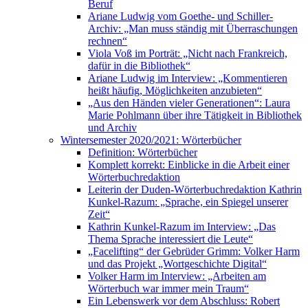
Beruf
Ariane Ludwig vom Goethe- und Schiller-
Archiv: „Man muss ständig mit Überraschungen
rechnen“
Viola Voß im Porträt: „Nicht nach Frankreich,
dafür in die Bibliothek“
Ariane Ludwig im Interview: „Kommentieren
heißt häufig, Möglichkeiten anzubieten“
„Aus den Händen vieler Generationen“: Laura
Marie Pohlmann über ihre Tätigkeit in Bibliothek
und Archiv
Wintersemester 2020/2021: Wörterbücher
Definition: Wörterbücher
Komplett korrekt: Einblicke in die Arbeit einer
Wörterbuchredaktion
Leiterin der Duden-Wörterbuchredaktion Kathrin
Kunkel-Razum: „Sprache, ein Spiegel unserer
Zeit“
Kathrin Kunkel-Razum im Interview: „Das
Thema Sprache interessiert die Leute“
„Facelifting“ der Gebrüder Grimm: Volker Harm
und das Projekt „Wortgeschichte Digital“
Volker Harm im Interview: „Arbeiten am
Wörterbuch war immer mein Traum“
Ein Lebenswerk vor dem Abschluss: Robert