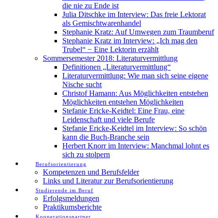
die nie zu Ende ist
Julia Ditschke im Interview: Das freie Lektorat
als Gemischtwarenhandel
Stephanie Kratz: Auf Umwegen zum Traumberuf
Stephanie Kratz im Interview: „Ich mag den
Trubel“ − Eine Lektorin erzählt
Sommersemester 2018: Literaturvermittlung
Definitionen „Literaturvermittlung“
Literaturvermittlung: Wie man sich seine eigene
Nische sucht
Christof Hamann: Aus Möglichkeiten entstehen
Möglichkeiten entstehen Möglichkeiten
Stefanie Ericke-Keidtel: Eine Frau, eine
Leidenschaft und viele Berufe
Stefanie Ericke-Keidtel im Interview: So schön
kann die Buch-Branche sein
Herbert Knorr im Interview: Manchmal lohnt es
sich zu stolpern
Berufsorientierung
Kompetenzen und Berufsfelder
Links und Literatur zur Berufsorientierung
Studierende im Beruf
Erfolgsmeldungen
Praktikumsberichte
Kooperationspartner