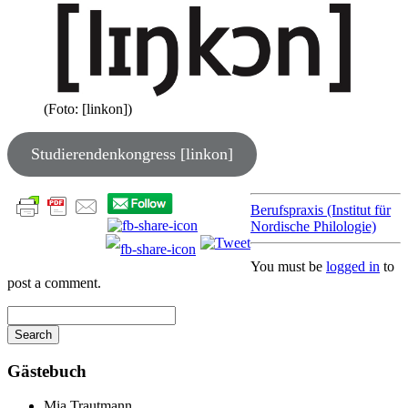
(Foto: [linkon])
Studierendenkongress [linkon]
Berufspraxis (Institut für
Nordische Philologie)
You must be
logged in
to
post a comment.
Search
Searching
is
Gästebuch
in
progress
Mia Trautmann