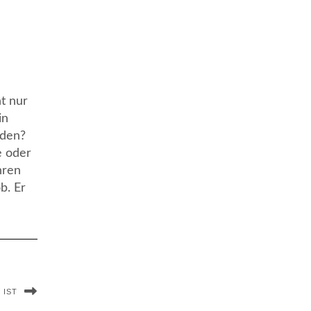
t nur
in
rden?
e oder
hren
b. Er
 IST