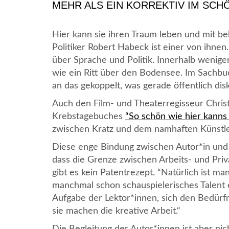
MEHR ALS EIN KORREKTIV IM SC
Hier kann sie ihren Traum leben und mit 
Politiker Robert Habeck ist einer von ihne
über Sprache und Politik. Innerhalb wenig
wie ein Ritt über den Bodensee. Im Sachbuc
an das gekoppelt, was gerade öffentlich disk
Auch den Film- und Theaterregisseur Christ
Krebstagebuches
“So schön wie hier kanns
zwischen Kratz und dem namhaften Künstle
Diese enge Bindung zwischen Autor*in und Le
dass die Grenze zwischen Arbeits- und Pr
gibt es kein Patentrezept. “Natürlich ist ma
manchmal schon schauspielerisches Talent er
Aufgabe der Lektor*innen, sich den Bedürfn
sie machen die kreative Arbeit.“
Die Begleitung der Autor*innen ist aber ni