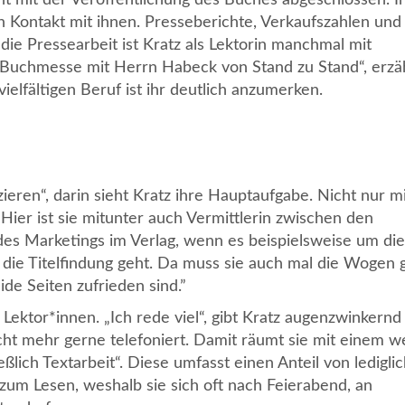
n Kontakt mit ihnen. Presseberichte, Verkaufszahlen und
e Pressearbeit ist Kratz als Lektorin manchmal mit
r Buchmesse mit Herrn Habeck von Stand zu Stand“, erzäh
ielfältigen Beruf ist ihr deutlich anzumerken.
ren“, darin sieht Kratz ihre Hauptaufgabe. Nicht nur m
Hier ist sie mitunter auch Vermittlerin zwischen den
 Marketings im Verlag, wenn es beispielsweise um die
ie Titelfindung geht. Da muss sie auch mal die Wogen g
ide Seiten zufrieden sind.”
Lektor*innen. „Ich rede viel“, gibt Kratz augenzwinkernd
icht mehr gerne telefoniert. Damit räumt sie mit einem w
eßlich Textarbeit“. Diese umfasst einen Anteil von ledigli
 zum Lesen, weshalb sie sich oft nach Feierabend, an