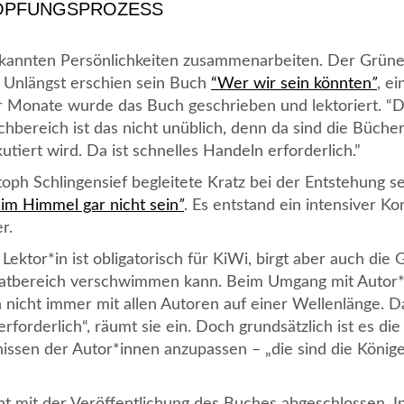
HÖPFUNGSPROZESS
bekannten Persönlichkeiten zusammenarbeiten. Der Grün
n. Unlängst erschien sein Buch
“Wer wir sein könnten
”
, e
er Monate wurde das Buch geschrieben und lektoriert. “
hbereich ist das nicht unüblich, denn da sind die Bücher
utiert wird. Da ist schnelles Handeln erforderlich.”
oph Schlingensief begleitete Kratz bei der Entstehung s
 im Himmel gar nicht sein
”
. Es entstand ein intensiver Ko
r.
ktor*in ist obligatorisch für KiWi, birgt aber auch die 
ivatbereich verschwimmen kann. Beim Umgang mit Autor
n nicht immer mit allen Autoren auf einer Wellenlänge. Da
forderlich“, räumt sie ein. Doch grundsätzlich ist es die
issen der Autor*innen anzupassen – „die sind die König
cht mit der Veröffentlichung des Buches abgeschlossen. I