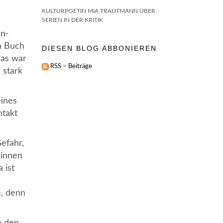
KULTURPOETIN MIA TRAUTMANN ÜBER
SERIEN IN DER KRITIK
en-
in Buch
DIESEN BLOG ABBONIEREN
Das war
RSS – Beiträge
 stark
eines
ntakt
Gefahr,
*innen
 ist
e, denn
n den