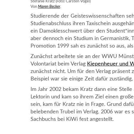
Stefanie Kratz (Foto: Carsten Vogel)
Von
Maren Becker
.
Studierende der Geisteswissenschaften seh
Studienabschluss ihren Taxischein ausgeh
ein Damoklesschwert über den Student*inn
aber dennoch ein Studium in Germanistik, 
Promotion 1999 sah es zunächst so aus, als
Zunächst arbeitete sie an der WWU Münste
Volontariat beim Verlag
Kiepenheuer und W
zunächst nicht. Um für den Verlag präsent z
Beispiel war sie einige Zeit dafür zuständi
Im Jahr 2002 bekam Kratz dann eine Stelle a
Lektorin und kam so ihrem Ziel einen großen
sein, kam für Kratz nie in Frage. Grund daf
belebenden Trubel im Verlag. 2006 war es s
Sachbuchs bei KiWi fest angestellt.