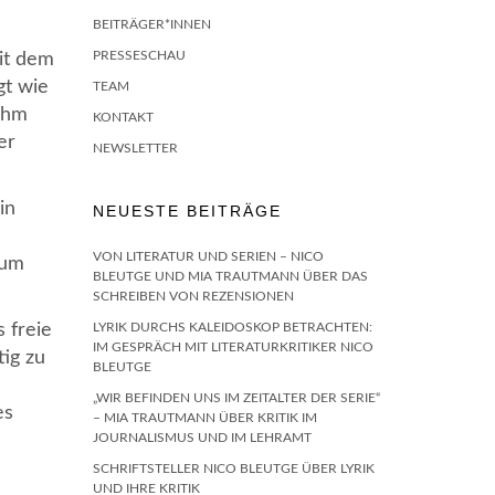
BEITRÄGER*INNEN
PRESSESCHAU
it dem
t wie
TEAM
ahm
KONTAKT
er
NEWSLETTER
in
NEUESTE BEITRÄGE
VON LITERATUR UND SERIEN – NICO
Zum
BLEUTGE UND MIA TRAUTMANN ÜBER DAS
SCHREIBEN VON REZENSIONEN
 freie
LYRIK DURCHS KALEIDOSKOP BETRACHTEN:
IM GESPRÄCH MIT LITERATURKRITIKER NICO
tig zu
BLEUTGE
„WIR BEFINDEN UNS IM ZEITALTER DER SERIE“
es
– MIA TRAUTMANN ÜBER KRITIK IM
JOURNALISMUS UND IM LEHRAMT
SCHRIFTSTELLER NICO BLEUTGE ÜBER LYRIK
UND IHRE KRITIK