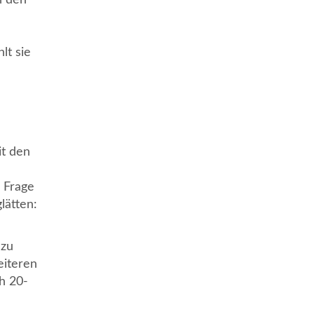
lt sie
it den
 Frage
lätten:
 zu
eiteren
ch 20-