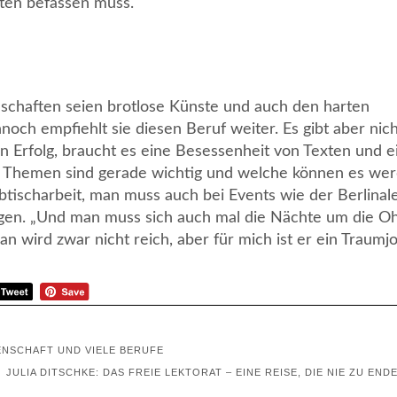
ten befassen muss.
enschaften seien brotlose Künste und auch den harten
och empfiehlt sie diesen Beruf weiter. Es gibt aber nich
 Erfolg, braucht es eine Besessenheit von Texten und e
e Themen sind gerade wichtig und welche können es we
ibtischarbeit, man muss auch bei Events wie der Berlinal
gen. „Und man muss sich auch mal die Nächte um die O
n wird zwar nicht reich, aber für mich ist er ein Traumjo
DENSCHAFT UND VIELE BERUFE
JULIA DITSCHKE: DAS FREIE LEKTORAT – EINE REISE, DIE NIE ZU ENDE