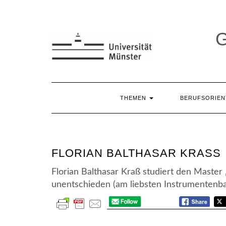
Skip
to
content
THEMEN
BERUFSORIE
FLORIAN BALTHASAR KRASS
Florian Balthasar Kraß studiert den Master
unentschieden (am liebsten Instrumentenba